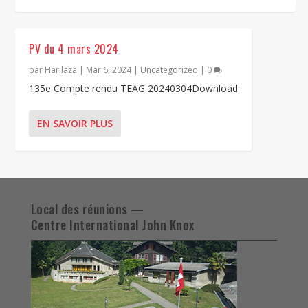
PV du 4 mars 2024
par
Harilaza
|
Mar 6, 2024
|
Uncategorized
|
0
135e Compte rendu TEAG 20240304Download
EN SAVOIR PLUS
Local des réunions —
Centre International John Knox