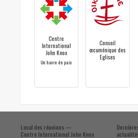
Centre
Conseil
International
œcuménique des
John Knox
Eglises
Un havre de paix
Local des réunions —
Dernière
Centre International John Knox
actualité