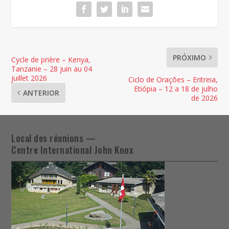
PRÓXIMO
Cycle de prière – Kenya,
Tanzanie – 28 juin au 04
juillet 2026
Ciclo de Orações – Eritreia,
Etiópia – 12 a 18 de julho
ANTERIOR
de 2026
Local des réunions —
Centre International John Knox