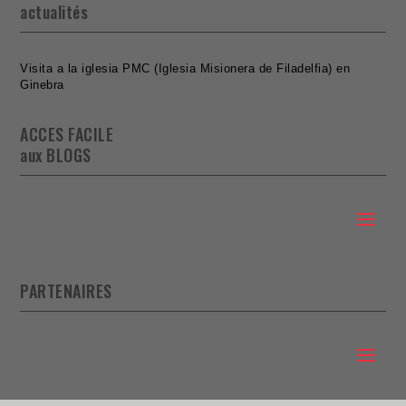
actualités
Visita a la iglesia PMC (Iglesia Misionera de Filadelfia) en
Ginebra
ACCES FACILE
aux BLOGS
PARTENAIRES