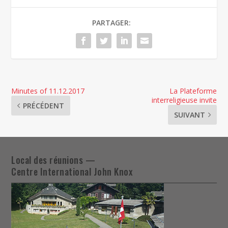
PARTAGER:
Minutes of 11.12.2017
La Plateforme
interreligieuse invite
PRÉCÉDENT
SUIVANT
Local des réunions —
Centre International John Knox