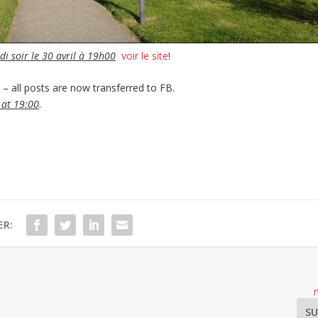
di soir le 30 avril à 19h0
0
voir le site
!
k
– all posts are now transferred to FB.
 at 19:00
.
ER:
SU