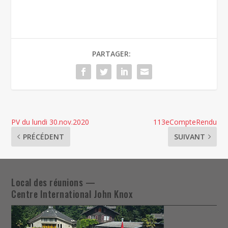
PARTAGER:
PV du lundi 30.nov.2020
113eCompteRendu
PRÉCÉDENT
SUIVANT
Local des réunions —
Centre International John Knox