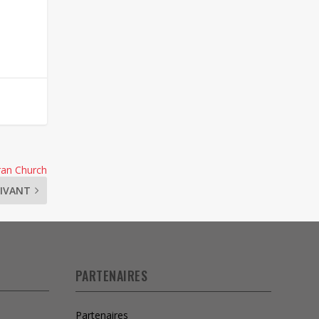
ran Church
IVANT
PARTENAIRES
Partenaires