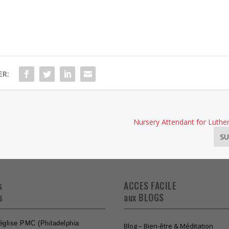
ER:
Nursery Attendant for Luthe
SU
s
ACCES FACILE
s
aux BLOGS
’église PMC (Philadelphia
Blog – Bien-être & Méditation