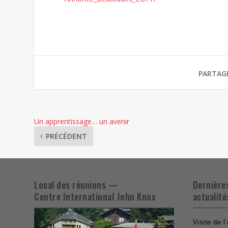
PARTAG
Un apprentissage… un avenir
PRÉCÉDENT
Local des réunions —
Dernière
Centre International John Knox
actualité
Visite de l