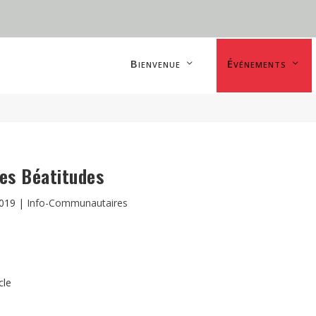
Bienvenue
Événements
es Béatitudes
2019
|
Info-Communautaires
cle