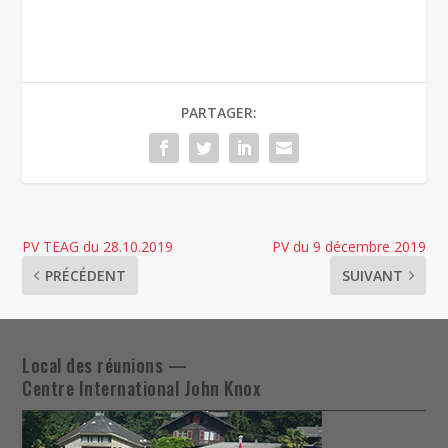
PARTAGER:
PV TEAG du 28.10.2019
PV du 9 décembre 2019
PRÉCÉDENT
SUIVANT
Local des réunions —
Centre International John Knox