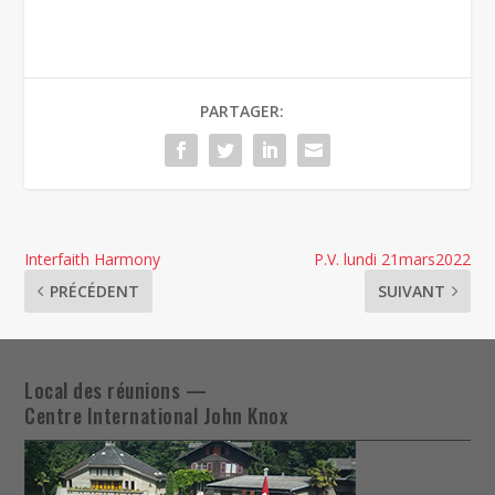
PARTAGER:
Interfaith Harmony
P.V. lundi 21mars2022
PRÉCÉDENT
SUIVANT
Local des réunions —
Centre International John Knox