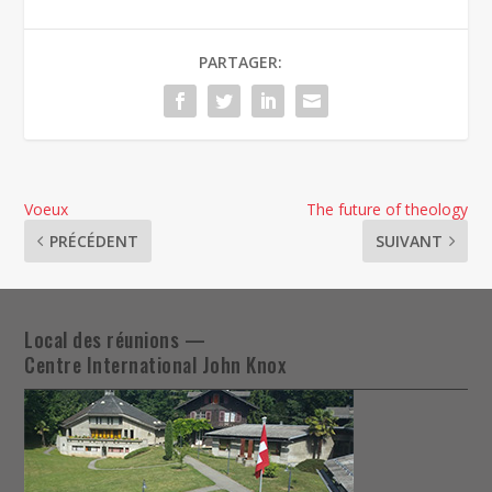
PARTAGER:
Voeux
The future of theology
PRÉCÉDENT
SUIVANT
Local des réunions —
Centre International John Knox