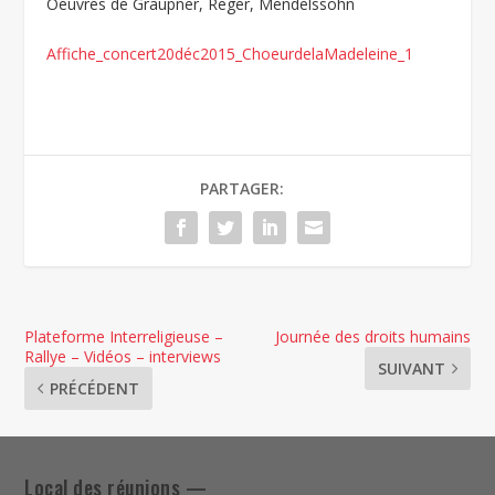
Oeuvres de Graupner, Reger, Mendelssohn
Affiche_concert20déc2015_ChoeurdelaMadeleine_1
PARTAGER:
Plateforme Interreligieuse –
Journée des droits humains
Rallye – Vidéos – interviews
SUIVANT
PRÉCÉDENT
Local des réunions —