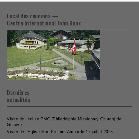
Local des réunions —
Centre International John Knox
Dernières
actualités
Visite de l’église PMC (Philadelphia Missionary Church) de
Genève.
Visite de l’Église Mon Premier Amour le 17 juillet 2025