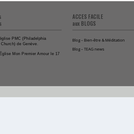
s
ACCES FACILE
s
aux BLOGS
’église PMC (Philadelphia
Blog – Bien-être & Méditation
 Church) de Genève.
Blog – TEAG news
l’Église Mon Premier Amour le 17