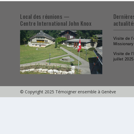
Local des réunions —
Dernière
Centre International John Knox
actualité
Visite de l
Missionary
Visite de 
juillet 2025
© Copyright 2025 Témoigner ensemble à Genève