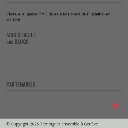
Visita a la iglesia PMC (Iglesia Misionera de Filadelfia) en
Ginebra
ACCES FACILE
aux BLOGS
PARTENAIRES
© Copyright 2025 Témoigner ensemble à Genève