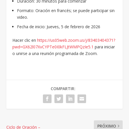
Duración: 30 minutos para comenzar
Formato: Oración en francés; se puede participar sin
video.
Fecha de inicio: Jueves, 5 de febrero de 2026
Hacer clic en
https://us05web.zoom.us/j/83403404371?
pwd=GX62l07XvCYPTe0I0kFLJtWMPQzIe5.1
para iniciar
o unirse a una reunión programada de Zoom.
COMPARTIR:
PRÓXIMO
Ciclo de Oración –